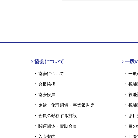
協会について
一般
協会について
一般
会長挨拶
視能
協会役員
視能
定款・倫理綱領・事業報告等
視能
会員の勤務する施設
ま目
関連団体・賛助会員
目の
入会案内
目を