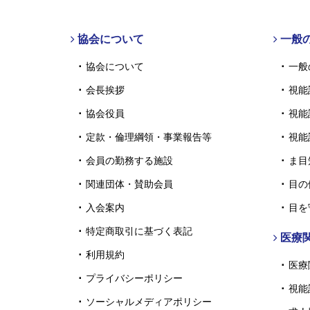
協会について
一般
協会について
一般
会長挨拶
視能
協会役員
視能
定款・倫理綱領・事業報告等
視能
会員の勤務する施設
ま目
関連団体・賛助会員
目の
入会案内
目を
特定商取引に基づく表記
医療
利用規約
医療
プライバシーポリシー
視能
ソーシャルメディアポリシー