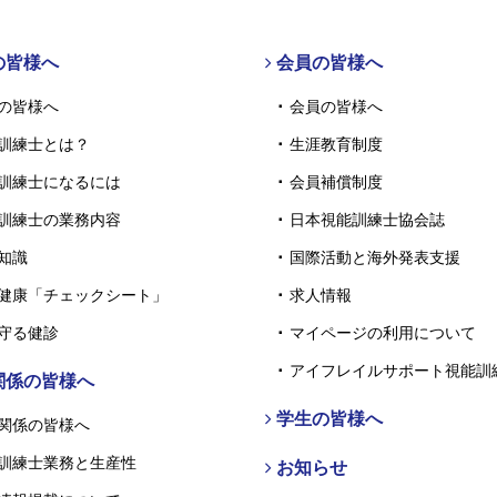
の皆様へ
会員の皆様へ
の皆様へ
会員の皆様へ
訓練士とは？
生涯教育制度
訓練士になるには
会員補償制度
訓練士の業務内容
日本視能訓練士協会誌
知識
国際活動と海外発表支援
健康「チェックシート」
求人情報
守る健診
マイページの利用について
アイフレイルサポート視能訓
関係の皆様へ
学生の皆様へ
関係の皆様へ
訓練士業務と生産性
お知らせ