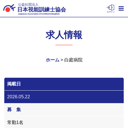
公益社団法人
日本視能訓練士協会
Japanese Association of Certified Orthoptists
求人情報
ホーム
> 白庭病院
掲載日
2026.05.22
募 集
常勤1名