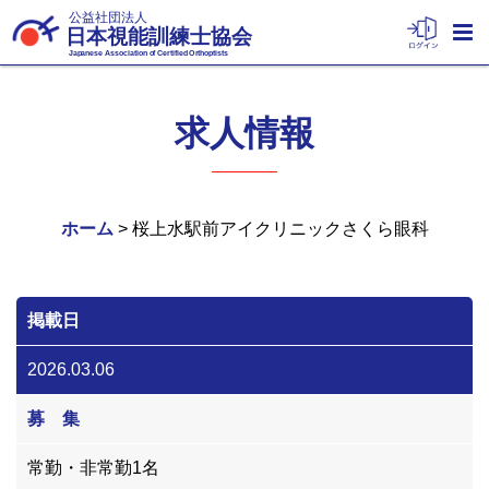
公益社団法人
日本視能訓練士協会
Japanese Association of Certified Orthoptists
求人情報
ホーム
> 桜上水駅前アイクリニックさくら眼科
掲載日
2026.03.06
募 集
常勤・非常勤1名