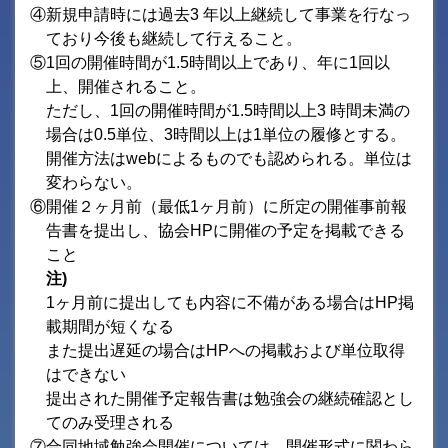
④新規申請時には過去3 年以上継続して事業を行なっ
ており今後も継続して行えること。
⑤1回の開催時間が1.5時間以上であり、年に1回以
上、開催されること。
ただし、1回の開催時間が1.5時間以上3 時間未満の
場合は0.5単位、3時間以上は1単位の履修とする。
開催方法はwebによるものでも認められる。単位は
変わらない。
⑥開催２ヶ月前（最低1ヶ月前）に所定の開催事前報
告書を提出し、協会HPに開催の予定を掲載できる
こと
注)
1ヶ月前に提出しても内容に不備がある場合はHP掲
載期間が短くなる
また提出遅延の場合はHPへの掲載および単位取得
はできない
提出された開催予定報告書は勉強会の継続確認とし
てのみ受理される
⑦合同地域勉強会開催については、開催形式に関わら