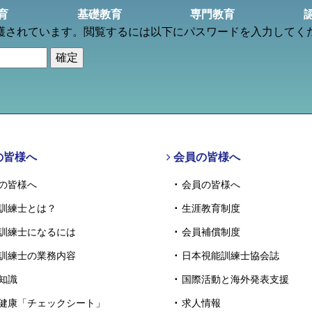
育
基礎教育
専門教育
護されています。閲覧するには以下にパスワードを入力してく
の皆様へ
会員の皆様へ
の皆様へ
会員の皆様へ
訓練士とは？
生涯教育制度
訓練士になるには
会員補償制度
訓練士の業務内容
日本視能訓練士協会誌
知識
国際活動と海外発表支援
健康「チェックシート」
求人情報