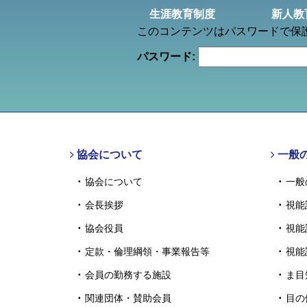
生涯教育制度
新人教
このコンテンツはパスワードで保
パスワード:
協会について
一般
協会について
一般
会長挨拶
視能
協会役員
視能
定款・倫理綱領・事業報告等
視能
会員の勤務する施設
ま目
関連団体・賛助会員
目の