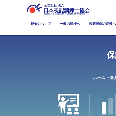
公益社団法人
日本視能訓練士協会
Japanese Association of Certified Orthoptists
協会について
一般の皆様へ
医療関係の皆様へ
保
ホーム
>
会