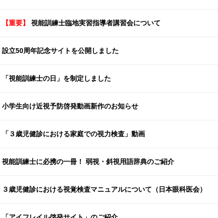
【重要】
視能訓練士臨地実習指導者講習会について
設立50周年記念サイトを公開しました
「視能訓練士の日」を制定しました
小学生向け近視予防啓発動画新作のお知らせ
「３歳児健診における家庭での視力検査」動画
視能訓練士に必携の一冊！ 弱視・斜視用語辞典のご紹介
３歳児健診における視覚検査マニュアルについて（日本眼科医会）
「アイフレイル啓発サイト」のご紹介