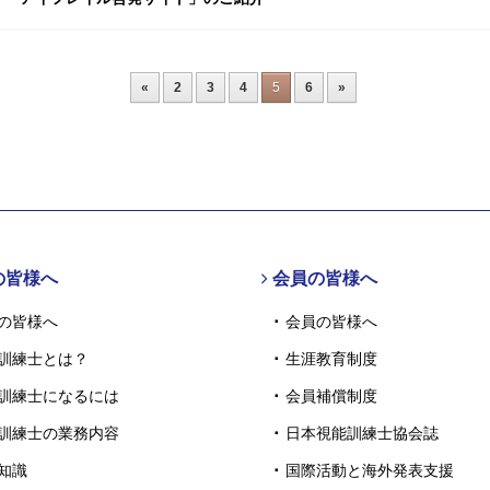
«
2
3
4
5
6
»
の皆様へ
会員の皆様へ
の皆様へ
会員の皆様へ
訓練士とは？
生涯教育制度
訓練士になるには
会員補償制度
訓練士の業務内容
日本視能訓練士協会誌
知識
国際活動と海外発表支援