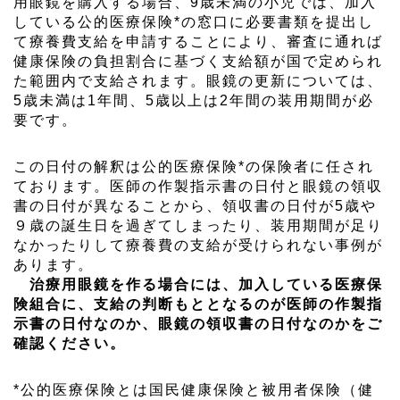
用眼鏡を購入する場合、9歳未満の小児では、加入
している公的医療保険*の窓口に必要書類を提出し
て療養費支給を申請することにより、審査に通れば
健康保険の負担割合に基づく支給額が国で定められ
た範囲内で支給されます。眼鏡の更新については、
5歳未満は1年間、5歳以上は2年間の装用期間が必
要です。
この日付の解釈は公的医療保険*の保険者に任され
ております。医師の作製指示書の日付と眼鏡の領収
書の日付が異なることから、領収書の日付が5歳や
９歳の誕生日を過ぎてしまったり、装用期間が足り
なかったりして療養費の支給が受けられない事例が
あります。
治療用眼鏡を作る場合には、加入している医療保
険組合に、支給の判断もととなるのが医師の作製指
示書の日付なのか、眼鏡の領収書の日付なのかをご
確認ください。
*公的医療保険とは国民健康保険と被用者保険（健