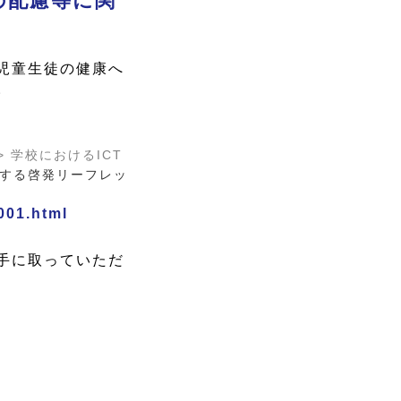
の配慮等に関
児童生徒の健康へ
。
> 学校におけるICT
する啓発リーフレッ
001.html
手に取っていただ