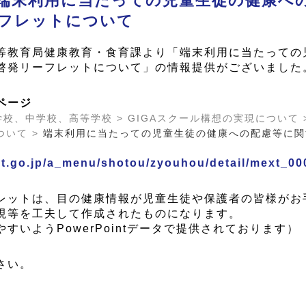
端末利用に当たっての児童生徒の健康へ
フレットについて
等教育局健康教育・食育課より「端末利用に当たっての
啓発リーフレットについて」の情報提供がございました
ページ
小学校、中学校、高等学校 > GIGAスクール構想の実現について 
ついて >
端末利用に当たっての児童生徒の健康への配慮等に関
xt.go.jp/a_menu/shotou/zyouhou/detail/mext_00
レットは、目の健康情報が児童生徒や保護者の皆様がお
現等を工夫して作成されたものになります。
すいようPowerPointデータで提供されております）
さい。